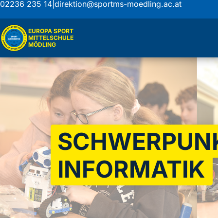
02236 235 14
|
direktion@sportms-moedling.ac.at
EUROPA SPORT
MITTELSCHULE
MÖDLING
SCHWERPUN
INFORMATIK