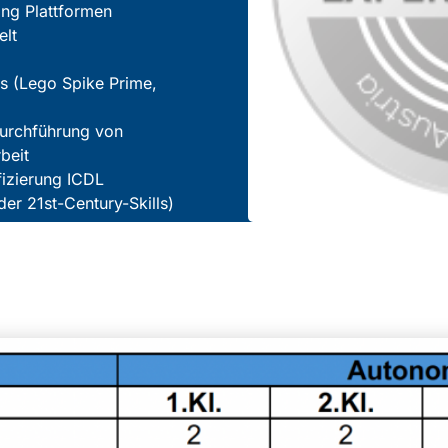
ng Plattformen
elt
ts (Lego Spike Prime,
Durchführung von
beit
fizierung ICDL
er 21st-Century-Skills)