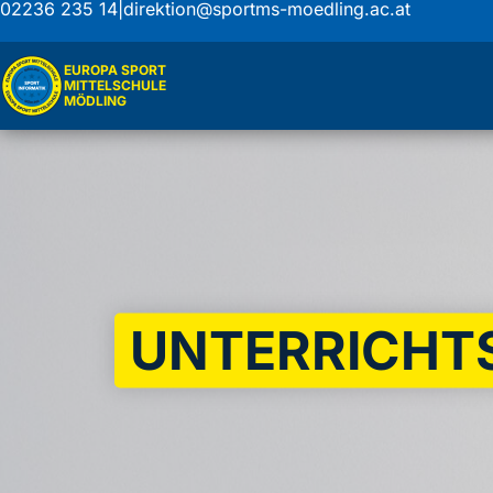
02236 235 14
|
direktion@sportms-moedling.ac.at
EUROPA SPORT
MITTELSCHULE
MÖDLING
UNTERRICHT